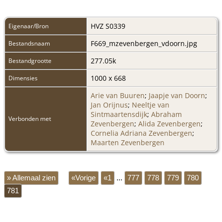
HVZ S0339
Eigenaar/Bron
F669_mzevenbergen_vdoorn.jpg
Bestandsnaam
277.05k
Bestandgrootte
1000 x 668
Dimensies
Arie van Buuren
;
Jaapje van Doorn
;
Jan Orijnus
;
Neeltje van
Sintmaartensdijk
;
Abraham
Verbonden met
Zevenbergen
;
Alida Zevenbergen
;
Cornelia Adriana Zevenbergen
;
Maarten Zevenbergen
» Allemaal zien
«Vorige
«1
...
777
778
779
780
781