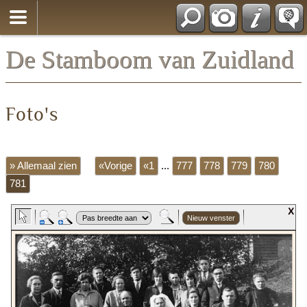
*Nederlands
De Stamboom van Zuidland
Foto's
» Allemaal zien
«Vorige
«1
...
777
778
779
780
781