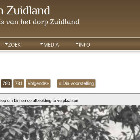
 Zuidland
s van het dorp Zuidland
ZOEK
MEDIA
INFO
780
781
Volgende»
» Dia voorstelling