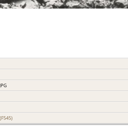
JPG
(F545)