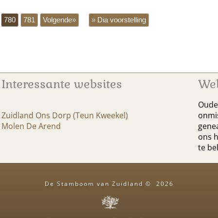
780
781
Volgende»
» Dia voorstelling
Interessante websites
We
Oude 
Zuidland Ons Dorp (Teun Kweekel)
onmis
Molen De Arend
genea
ons h
te b
De Stamboom van Zuidland
©
2026