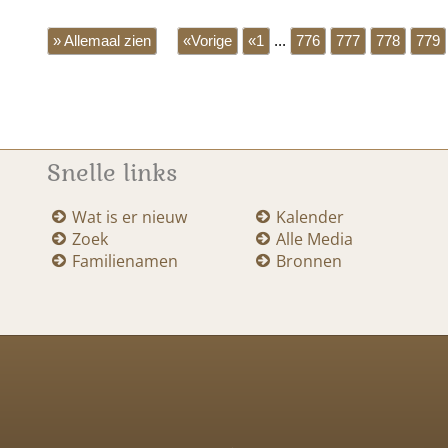
» Allemaal zien
«Vorige
«1
...
776
777
778
779
Snelle links
Wat is er nieuw
Kalender
Zoek
Alle Media
Familienamen
Bronnen