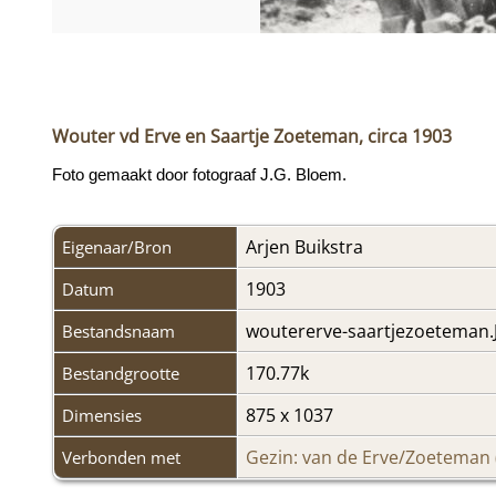
Wouter vd Erve en Saartje Zoeteman, circa 1903
Foto gemaakt door fotograaf J.G. Bloem.
Arjen Buikstra
Eigenaar/Bron
1903
Datum
woutererve-saartjezoeteman.
Bestandsnaam
170.77k
Bestandgrootte
875 x 1037
Dimensies
Gezin: van de Erve/Zoeteman 
Verbonden met