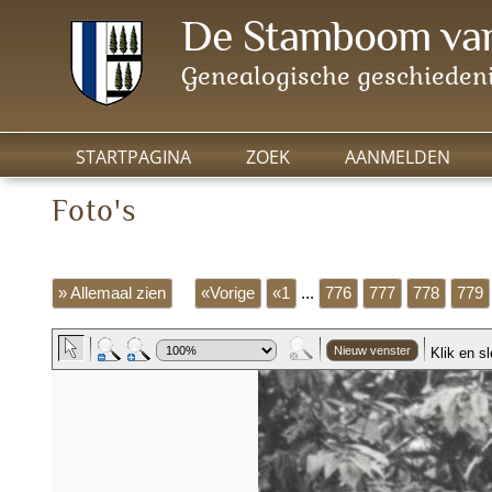
De Stamboom van
Genealogische geschiedeni
STARTPAGINA
ZOEK
AANMELDEN
Foto's
» Allemaal zien
«Vorige
«1
...
776
777
778
779