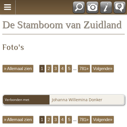
*Nederlands
De Stamboom van Zuidland
Foto's
» Allemaal zien
1
2
3
4
5
...
781»
Volgende»
Johanna Willemina Donker
Verbonden met
» Allemaal zien
1
2
3
4
5
...
781»
Volgende»