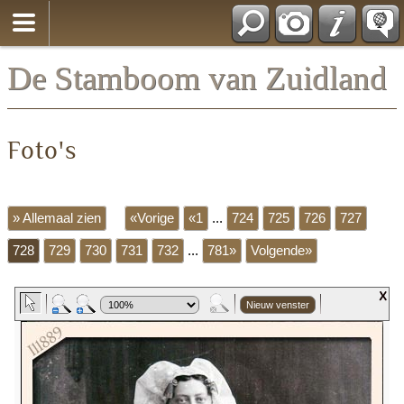
*Nederlands
De Stamboom van Zuidland
Foto's
» Allemaal zien
«Vorige
«1
...
724
725
726
727
728
729
730
731
732
...
781»
Volgende»