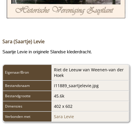
Sara (Saartje) Levie
Saartje Levie in originele Slandse klederdracht.
Riet de Leeuw van Weenen-van der
Eigenaar/Bron
Hoek
I11889_saartjelevie.jpg
Bestandsnaam
45.6k
Bestandgrootte
402 x 602
Dimensies
Sara Levie
Verbonden met