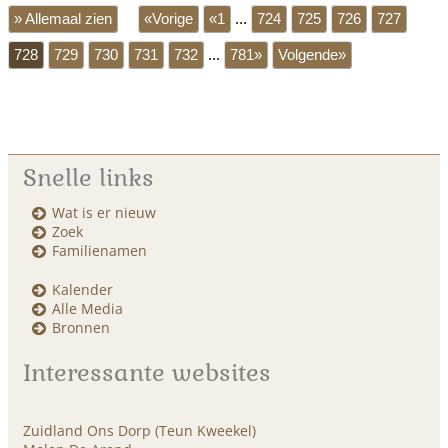
» Allemaal zien
«Vorige
«1
...
724
725
726
727
728
729
730
731
732
...
781»
Volgende»
Snelle links
Wat is er nieuw
Zoek
Familienamen
Kalender
Alle Media
Bronnen
Interessante websites
Zuidland Ons Dorp (Teun Kweekel)