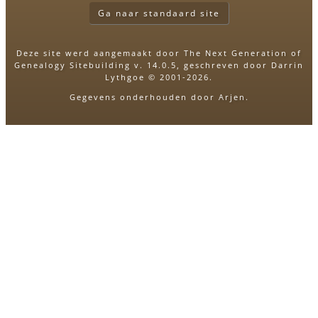
Ga naar standaard site
Deze site werd aangemaakt door
The Next Generation of
Genealogy Sitebuilding
v. 14.0.5, geschreven door Darrin
Lythgoe © 2001-2026.
Gegevens onderhouden door
Arjen
.