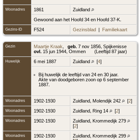
Woonadres
1861
Zuidland
Gewoond aan het Hoofd 34 en Hoofd 37-K.
Gezins-ID
F524
Gezinsblad
|
Familiekaart
Gezin
Maartje Kraak
,
geb.
7 nov 1856, Spijkenisse
ovl.
15 jun 1944, Ommen
(Leeftijd 87 jaar)
Huwelijk
6 mei 1887
Zuidland
[
4
]
Bij huwelijk de leeftijd van 24 en 30 jaar.
Akte van doodgeboren zoon op 6 september
1887.
Woonadres
1902-1930
Zuidland, Molendijk 242
[
2
]
Woonadres
1902-1930
Zuidland, Ring 14
[
2
]
Woonadres
1902-1930
Zuidland, Krommedijk 279
[
2
]
Woonadres
1902-1930
Zuidland, Krommedijk 299