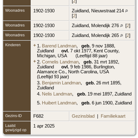
[
2
]
Woonadres
1902-1930
Zuidland, Nieuwstraat 214
[
2
]
Woonadres
1902-1930
Zuidland, Molendijk 276
[
2
]
Woonadres
1902-1930
Zuidland, Molendijk 265
[
2
]
Kinderen
+
1.
Barend Landman
,
geb.
9 nov 1888,
Zuidland
ovl.
7 okt 1977, Kent County,
Michigan, USA
(Leeftijd 88 jaar)
+
2.
Cornelis Landman
,
geb.
31 mrt 1892,
Zuidland
ovl.
9 feb 1986, Burlington,
Alamance Co., North Carolina, USA
(Leeftijd 93 jaar)
3.
Benjamin Landman
,
geb.
26 mrt 1895,
Zuidland
4.
Nelis Landman
,
geb.
19 mei 1897, Zuidland
5.
Huibert Landman
,
geb.
6 jun 1900, Zuidland
Gezins-ID
F682
Gezinsblad
|
Familiekaart
Laatst
1 apr 2025
gewijzigd op