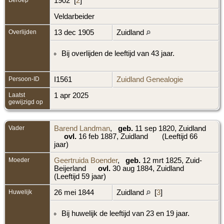
1902 [
2
]
Veldarbeider
Overlijden
13 dec 1905
Zuidland
Bij overlijden de leeftijd van 43 jaar.
Persoon-ID
I1561
Zuidland Genealogie
Laatst
1 apr 2025
gewijzigd op
Vader
Barend Landman
,
geb.
11 sep 1820, Zuidland
ovl.
16 feb 1887, Zuidland
(Leeftijd 66
jaar)
Moeder
Geertruida Boender
,
geb.
12 mrt 1825, Zuid-
Beijerland
ovl.
30 aug 1884, Zuidland
(Leeftijd 59 jaar)
Huwelijk
26 mei 1844
Zuidland
[
3
]
Bij huwelijk de leeftijd van 23 en 19 jaar.