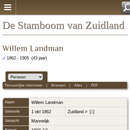
De Stamboom van Zuidland
Willem Landman
1862 - 1905 (43 jaar)
Persoonlijke informatie
|
Bronnen
|
Alles
|
PDF
Naam
Willem
Landman
Geboorte
1 okt 1862
Zuidland
[
1
]
Geslacht
Mannelijk
Beroep