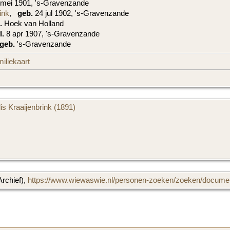
mei 1901, 's-Gravenzande
ink
,
geb.
24 jul 1902, 's-Gravenzande
.
Hoek van Holland
l.
8 apr 1907, 's-Gravenzande
geb.
's-Gravenzande
iliekaart
lis Kraaijenbrink (1891)
Archief),
https://www.wiewaswie.nl/personen-zoeken/zoeken/documen