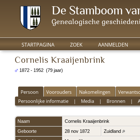
De Stamboom van
Genealogische geschiedeni
STARTPAGINA
ZOEK
AANMELDEN
Cornelis Kraaijenbrink
1872 - 1952 (79 jaar)
Persoon
Voorouders
Nakomelingen
Verwants
Persoonlijke informatie
|
Media
|
Bronnen
|
A
Naam
Cornelis
Kraaijenbrink
Geboorte
28 nov 1872
Zuidland