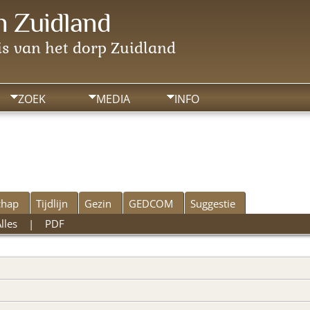
 Zuidland
s van het dorp Zuidland
ZOEK
MEDIA
INFO
chap
Tijdlijn
Gezin
GEDCOM
Suggestie
lles
|
PDF