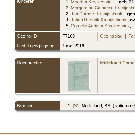
Kinderen
1.
Maarten Kraaijenbrink
,
geb.
21 
2.
Margaretha Catharina Kraaijenbr
3.
Jan Cornelis Kraaijenbrink
,
geb
4.
Johan Hendrik Kraaijenbrink
ov
5.
Cornelis Adriaan Kraaijenbrink
,
Gezins-ID
F7169
Gezinsblad
|
Fam
Laatst gewijzigd op
1 mei 2018
Documenten
Militiekaart Corne
Bronnen
[
S1
] Nederland, BS, (Nationale 