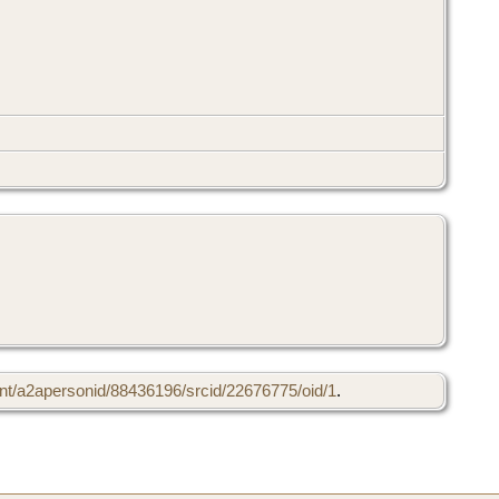
t/a2apersonid/88436196/srcid/22676775/oid/1
.