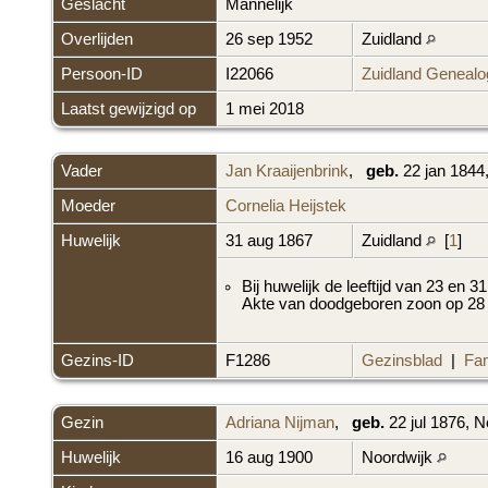
Geslacht
Mannelijk
Overlijden
26 sep 1952
Zuidland
Persoon-ID
I22066
Zuidland Genealo
Laatst gewijzigd op
1 mei 2018
Vader
Jan Kraaijenbrink
,
geb.
22 jan 1844
Moeder
Cornelia Heijstek
Huwelijk
31 aug 1867
Zuidland
[
1
]
Bij huwelijk de leeftijd van 23 en 31
Akte van doodgeboren zoon op 28
Gezins-ID
F1286
Gezinsblad
|
Fam
Gezin
Adriana Nijman
,
geb.
22 jul 1876, 
Huwelijk
16 aug 1900
Noordwijk