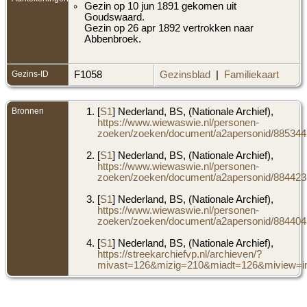
Gezin op 10 jun 1891 gekomen uit
Goudswaard.
Gezin op 26 apr 1892 vertrokken naar
Abbenbroek.
Gezins-ID
F1058
Gezinsblad
|
Familiekaart
Bronnen
[
S1
] Nederland, BS, (Nationale Archief),
https://www.wiewaswie.nl/personen-
zoeken/zoeken/document/a2apersonid/8853442
[
S1
] Nederland, BS, (Nationale Archief),
https://www.wiewaswie.nl/personen-
zoeken/zoeken/document/a2apersonid/8844235
[
S1
] Nederland, BS, (Nationale Archief),
https://www.wiewaswie.nl/personen-
zoeken/zoeken/document/a2apersonid/8844043
[
S1
] Nederland, BS, (Nationale Archief),
https://streekarchiefvp.nl/archieven/?
mivast=126&mizig=210&miadt=126&miview=in