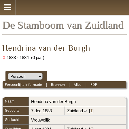
De Stamboom van Zuidland
Hendrina van der Burgh
1883 - 1884 (0 jaar)
Persoonlijke informatie
|
Bronnen
|
Alles
|
PDF
Naam
Hendrina
van der Burgh
Geboorte
7 dec 1883
Zuidland
[
1
]
Geslacht
Vrouwelijk
Overlijden