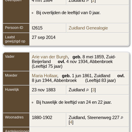
4 mrt 1884
Zuidland
[
2
]
Bij overlijden de leeftijd van 0 jaar.
Persoon-ID
I2615
Zuidland Genealogie
Laatst
27 sep 2014
gewijzigd op
Vader
Arie van der Burgh
,
geb.
8 mei 1859, Zuid-
Beijerland
ovl.
4 nov 1934, Abbenbroek
(Leeftijd 75 jaar)
Moeder
Maria Hollaar
,
geb.
1 jun 1861, Zuidland
ovl.
8 jun 1944, Abbenbroek
(Leeftijd 83 jaar)
Huwelijk
23 nov 1883
Zuidland
[
3
]
Bij huwelijk de leeftijd van 24 en 22 jaar.
Woonadres
1880-1902
Zuidland, Steenenweg 227
[
4
]
Aantekeningen