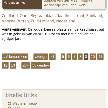
Samuel van der Meer
;
Maaike
Verbonden met
Adriaantje van Schouwen
Zuidland, Oude Begraafplaats Raadhuisstraat, Zuidland,
Voorne-Putten, Zuid-Holland, Nederland
Aantekeningen:
De 'oude' begraafplaats aan de Raadhuisstraat
was in gebruik van circa 1918 tot en met het eind van de
vijftiger jaren.
» Allemaal zien
«Vorige
«1
...
5
6
7
8
9
10
11
12
13
...
23»
Volgende»
Snelle links
Wat is er nieuw
Zoek