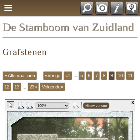
*Nederlands
De Stamboom van Zuidland
Grafstenen
» Allemaal zien
«Vorige
«1
...
5
6
7
8
9
10
11
12
13
...
23»
Volgende»