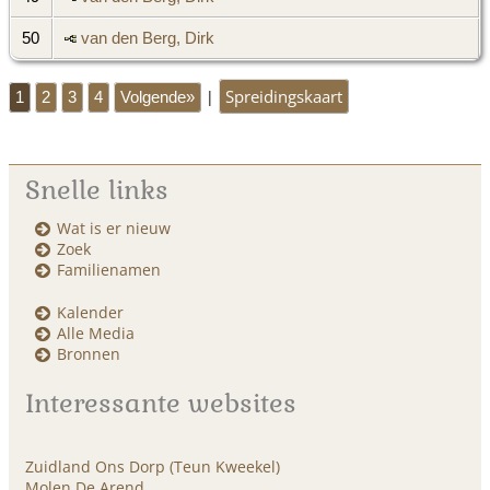
50
van den Berg, Dirk
Spreidingskaart
|
1
2
3
4
Volgende»
Snelle links
Wat is er nieuw
Zoek
Familienamen
Kalender
Alle Media
Bronnen
Interessante websites
Zuidland Ons Dorp (Teun Kweekel)
Molen De Arend