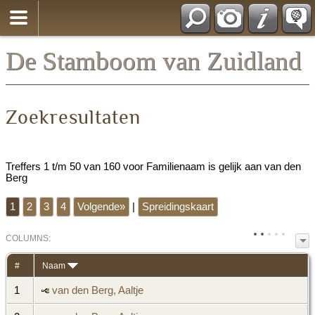
*Nederlands
De Stamboom van Zuidland
Zoekresultaten
Treffers 1 t/m 50 van 160 voor Familienaam is gelijk aan van den
Berg
1
2
3
4
Volgende»
|
Spreidingskaart
COL
UMN
S:
TOGGLE
#
Naam
1
van den Berg, Aaltje